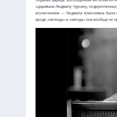
одаривали Людмилу Чурсину, подкрепленных
исключением — Людмила Алексеевна была 
вроде «легенда» и «звезда» она вообще не 