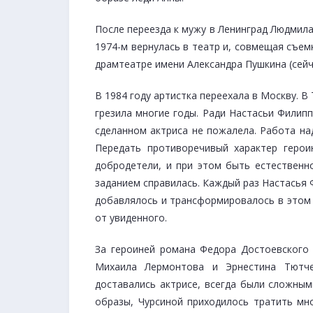
После переезда к мужу в Ленинград Людмила
1974-м вернулась в театр и, совмещая съем
драмтеатре имени Александра Пушкина (сейч
В 1984 году артистка переехала в Москву. В
грезила многие годы. Ради Настасьи Филипп
сделанном актриса не пожалела. Работа на
Передать противоречивый характер геро
добродетели, и при этом быть естественн
заданием справилась. Каждый раз Настасья 
добавлялось и трансформировалось в этом 
от увиденного.
За героиней романа Федора Достоевского 
Михаила Лермонтова и Эрнестина Тютче
доставались актрисе, всегда были сложным
образы, Чурсиной приходилось тратить мн