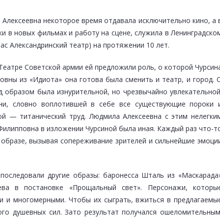
 Алексеевна некоторое время отдавала исключительно кино, а 
ки в новых фильмах и работу на сцене, служила в Ленинградско
ас Александринский театр) на протяжении 10 лет.
 Театре Советской армии ей предложили роль, о которой Чурсин
овны из «Идиота» она готова была сменить и театр, и город. 
д образом была изнурительной, но чрезвычайно увлекательной
ини, словно воплотившей в себе все существующие пороки 
ой — титанический труд. Людмила Алексеевна с этим нелегки
Филипповна в изложении Чурсиной была иная. Каждый раз что-т
образе, вызывая сопереживание зрителей и сильнейшие эмоци
последовали другие образы: баронесса Шталь из «Маскарада
ва в постановке «Прощальный свет». Персонажи, которы
и и многомерными. Чтобы их сыграть, вжиться в предлагаемы
ого душевных сил. Зато результат получался ошеломительным