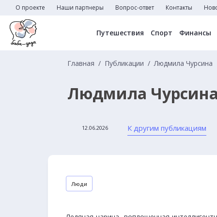
О проекте
Наши партнеры
Вопрос-ответ
Контакты
Нов
Путешествия
Спорт
Финансы
Главная
Публикации
Людмила Чурсина
Людмила Чурсин
К другим публикациям
12.06.2026
Люди
Ледяная царица, воплощенная интеллигентн