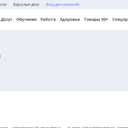
ости
Взрослые дела
Вход для компаний
Досуг
Обучение
Работа
Здоровье
Товары 50+
Спецпр
а
ость, невозможная красавица — в этих характеристиках, коим