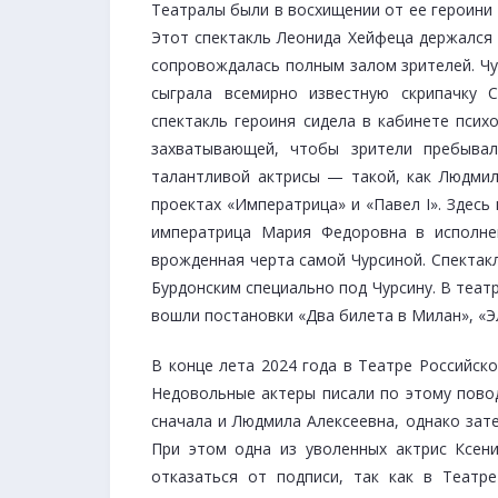
Театралы были в восхищении от ее героини
Этот спектакль Леонида Хейфеца держался 
сопровождалась полным залом зрителей. Чур
сыграла всемирно известную скрипачку 
спектакль героиня сидела в кабинете псих
захватывающей, чтобы зрители пребыва
талантливой актрисы — такой, как Людми
проектах «Императрица» и «Павел I». Здесь
императрица Мария Федоровна в исполне
врожденная черта самой Чурсиной. Спектак
Бурдонским специально под Чурсину. В теат
вошли постановки «Два билета в Милан», «Эл
В конце лета 2024 года в Театре Российск
Недовольные актеры писали по этому повод
сначала и Людмила Алексеевна, однако зате
При этом одна из уволенных актрис Ксени
отказаться от подписи, так как в Театр