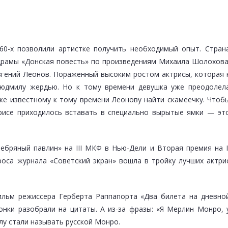
60-х позволили артистке получить необходимый опыт. Стран
драмы «Донская повесть» по произведениям Михаила Шолохова
гений Леонов. Пораженный высоким ростом актрисы, которая 
Людмилу жердью. Но к тому времени девушка уже преодолел
е известному к тому времени Леонову найти скамеечку. Чтоб
трисе приходилось вставать в специально вырытые ямки — эт
ебряный павлин» на III МКФ в Нью-Дели и Вторая премия на I
оса журнала «Советский экран» вошла в тройку лучших актри
ильм режиссера Герберта Раппапорта «Два билета на дневно
тонки разобрали на цитаты. А из-за фразы: «Я Мерлин Монро, 
лу стали называть русской Монро.