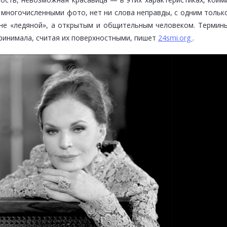
 многочисленными фото, нет ни слова неправды, с одним тольк
не «ледяной», а открытым и общительным человеком. Термин
принимала, считая их поверхностными, пишет
24smi.org
.