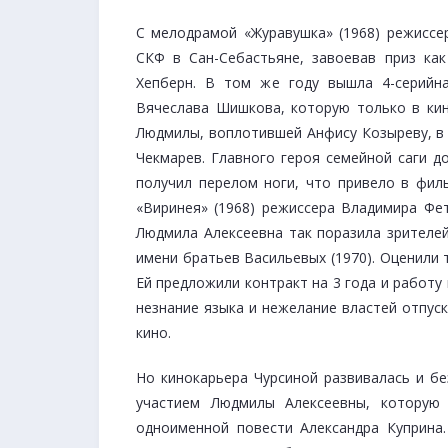
С мелодрамой «Журавушка» (1968) режиссе
СКФ в Сан-Себастьяне, завоевав приз ка
Хепберн. В том же году вышла 4-серийн
Вячеслава Шишкова, которую только в кин
Людмилы, воплотившей Анфису Козыреву, в 
Чекмарев. Главного героя семейной саги д
получил перелом ноги, что привело в фил
«Виринея» (1968) режиссера Владимира Фет
Людмила Алексеевна так поразила зрителей
имени братьев Васильевых (1970). Оценили 
Ей предложили контракт на 3 года и работу 
незнание языка и нежелание властей отпус
кино.
Но кинокарьера Чурсиной развивалась и бе
участием Людмилы Алексеевны, которую
одноименной повести Александра Куприна