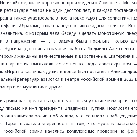
 Ив из «Боже, храни короля» по произведению Сомерсета Моэма
в репертуаре театра не один десяток лет, и каждая постановк
сина также участвовала в постановке «Дуэт для солистки», гд
Стефани Абрахамс, прикованную к инвалидной коляске. Вес
оаналитика, с которым вела беседу. Сделать монотонную пьес
ли в напряжении, — эта задача была посильна только дл
ла Чурсина. Достойны внимания работы Людмилы Алексеевны 
 героини женщины величественные и царственные. Екатерина II 
нии артистки выглядели естественно, ведь аристократизм 
ль «Игра на клавишах души» и вовсе был поставлен Александро
ральный репертуар артистки в Театре Российской армии в 2023-
инор и ее мужчины» и другие.
ой армии разгорелся скандал с массовым увольнением артистов
у письмо на имя президента Владимира Путина. Подписала ег
м она записала ролик и объявила, что ее ввели в заблуждение
я Таран выразила уверенность в том, что Чурсину заставил
е Российской армии начались комплексные проверки на фон