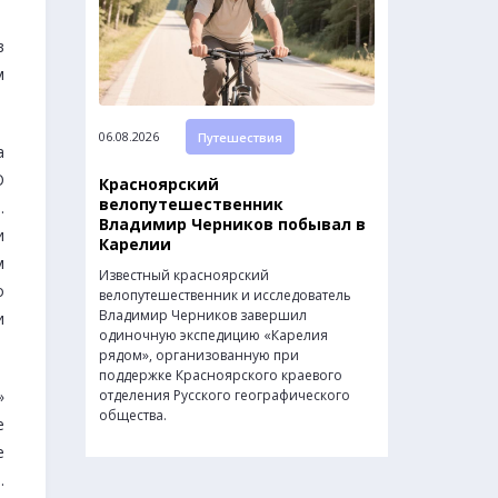
в
м
06.08.2026
Путешествия
а
О
Красноярский
велопутешественник
.
Владимир Черников побывал в
и
Карелии
м
Известный красноярский
о
велопутешественник и исследователь
Владимир Черников завершил
и
одиночную экспедицию «Карелия
рядом», организованную при
поддержке Красноярского краевого
»
отделения Русского географического
общества.
е
е
.