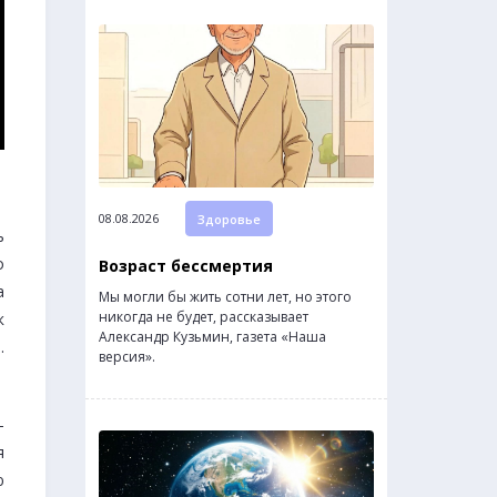
08.08.2026
Здоровье
ь
о
Возраст бессмертия
а
Мы могли бы жить сотни лет, но этого
никогда не будет, рассказывает
к
Александр Кузьмин, газета «Наша
.
версия».
—
я
ю