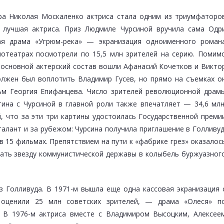
ра Николая Москаленко актриса стала одним из триумфаторо
к лучшая актриса. Приз Людмиле Чурсиной вручила сама Одр
ая драма «Угрюм-река» — экранизация одноименного роман
отеатрах посмотрели по 15,5 млн зрителей на серию. Помим
основной актерский состав вошли Афанасий Кочетков и Викто
олжен был воплотить Владимир Гусев, но прямо на съемках о
ьм Георгия Епифанцева. Число зрителей революционной драм
ина с Чурсиной в главной роли также впечатляет — 34,6 млн
, что за эти три картины удостоилась Государственной преми
талант и за рубежом: Чурсина получила приглашение в Голливуд
в 15 фильмах. Препятствием на пути к «фабрике грез» оказалос
кать звезду коммунистической державы в колыбель буржуазног
з Голливуда. В 1971-м вышла еще одна кассовая экранизация 
 оценили 25 млн советских зрителей, — драма «Олеся» п
. В 1976-м актриса вместе с Владимиром Высоцким, Алексее