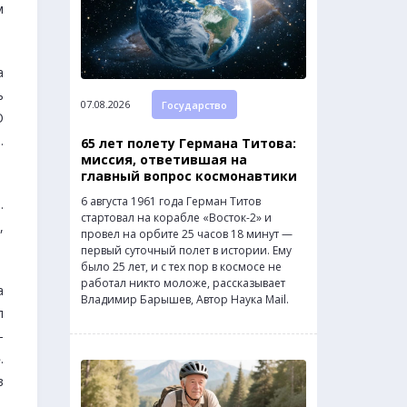
м
а
ь
07.08.2026
Государство
О
.
65 лет полету Германа Титова:
миссия, ответившая на
главный вопрос космонавтики
6 августа 1961 года Герман Титов
.
стартовал на корабле «Восток-2» и
,
провел на орбите 25 часов 18 минут —
первый суточный полет в истории. Ему
было 25 лет, и с тех пор в космосе не
работал никто моложе, рассказывает
а
Владимир Барышев, Автор Наука Mail.
л
—
.
в