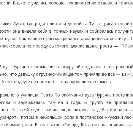
 песни. В школе училась хорошо, предпочтение отдавала точны
ликих Луках, где родители жили до войны. Тут актриса окончил
ости она видела себя в точных науках и собиралась получит
х вузов. Как вариант рассматривался авиационный институт. 
омплексовала по поводу высокого для женщины роста — 177 см
 вуз, Чурсина за компанию с подругой подалась в театральный
льно, что девушку с грузинским акцентом приняли во все — ВГИК
 А вот подруге не повезло — она провалила экзамены.
рального училища. Театр По окончании вуза Чурсина поступил
нгова и задержалась там на 3 года. В труппу ее пригласи
онов. На этой сцене начинающая актриса и дебютировала 
урандот», потом в небольшой роли в постановке «Русский лес»
начимые роли. В спектакле «Ричард III» артистка появилась 