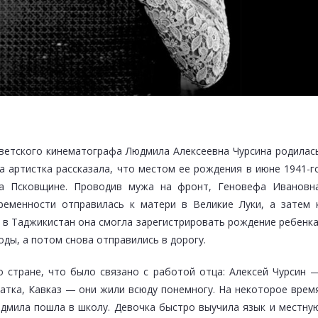
ветского кинематографа Людмила Алексеевна Чурсина родилас
а артистка рассказала, что местом ее рождения в июне 1941-г
на Псковщине. Проводив мужа на фронт, Геновефа Ивановн
ременности отправилась к матери в Великие Луки, а затем 
 в Таджикистан она смогла зарегистрировать рождение ребенка
ды, а потом снова отправились в дорогу.
 стране, что было связано с работой отца: Алексей Чурсин 
чатка, Кавказ — они жили всюду понемногу. На некоторое врем
юдмила пошла в школу. Девочка быстро выучила язык и местну