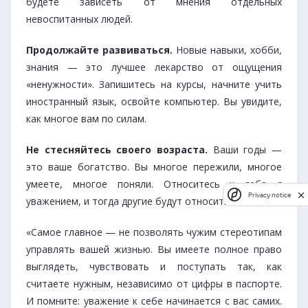
будете зависеть от мнения отдельных
невоспитанных людей.
Продолжайте развиваться.
Новые навыки, хобби,
знания — это лучшее лекарство от ощущения
«ненужности». Запишитесь на курсы, начните учить
иностранный язык, освойте компьютер. Вы увидите,
как многое вам по силам.
Не стесняйтесь своего возраста.
Ваши годы —
это ваше богатство. Вы многое пережили, многое
умеете, многое поняли. Относитесь к себе с
Privacy notice
Privacy notice
уважением, и тогда другие будут относиться так же.
«Самое главное — не позволять чужим стереотипам
управлять вашей жизнью. Вы имеете полное право
выглядеть, чувствовать и поступать так, как
считаете нужным, независимо от цифры в паспорте.
И помните: уважение к себе начинается с вас самих.