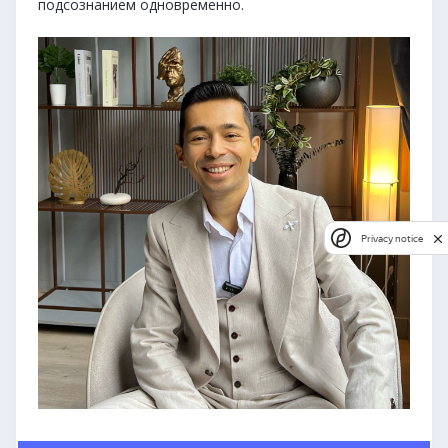
подсознанием одновременно.
Privacy notice
Privacy notice