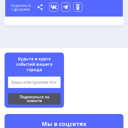
Поделиться
с друзьями
Будьте в курсе
событий
вашего
города
Подписаться на
новости
Мы в соцсетях