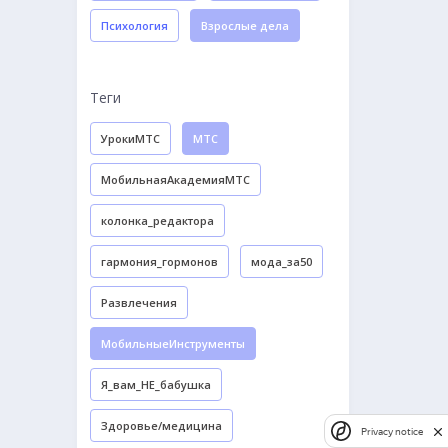
Психология
Взрослые дела
Теги
УрокиМТС
МТС
МобильнаяАкадемияМТС
колонка_редактора
гармония_гормонов
мода_за50
Развлечения
МобильныеИнструменты
Я_вам_НЕ_бабушка
Здоровье/медицина
Privacy notice