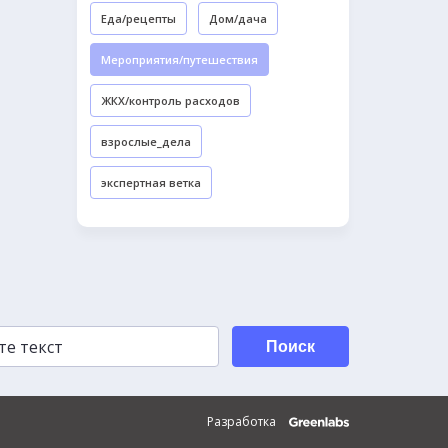
Еда/рецепты
Дом/дача
Мероприятия/путешествия
ЖКХ/контроль расходов
взрослые_дела
экспертная ветка
Поиск
Разработка