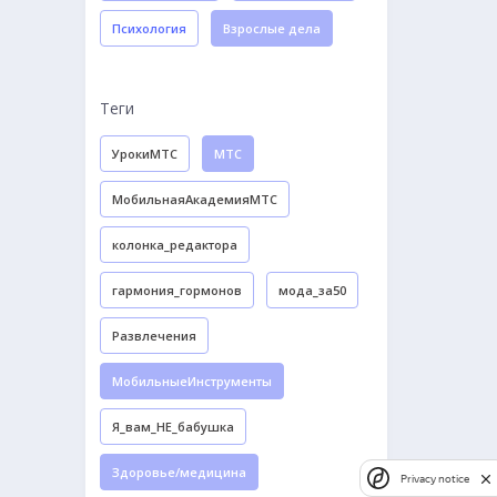
Психология
Взрослые дела
Теги
УрокиМТС
МТС
МобильнаяАкадемияМТС
колонка_редактора
гармония_гормонов
мода_за50
Развлечения
МобильныеИнструменты
Я_вам_НЕ_бабушка
Здоровье/медицина
Privacy notice