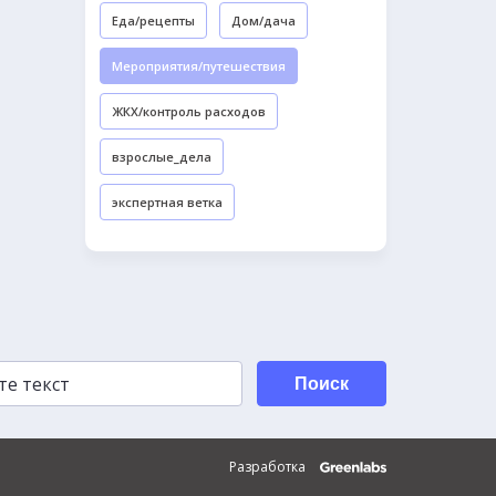
Еда/рецепты
Дом/дача
Мероприятия/путешествия
ЖКХ/контроль расходов
взрослые_дела
экспертная ветка
Поиск
Разработка