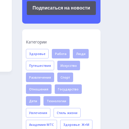
Подписаться на новости
Категории
Здоровье
Работа
Люди
Путешествия
Искусство
Развлечения
Спорт
Отношения
Государство
Дети
Технологии
Увлечения
Стиль жизни
Академия МТС
Здоровье: Ж+М