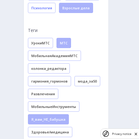
Психология
Взрослые дела
Теги
УрокиМТС
МТС
МобильнаяАкадемияМТС
колонка_редактора
гармония_гормонов
мода_за50
Развлечения
МобильныеИнструменты
Я_вам_НЕ_бабушка
Здоровье/медицина
Privacy notice