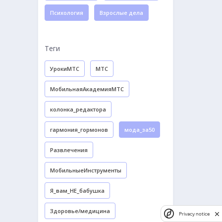
Психология
Взрослые дела
Теги
УрокиМТС
МТС
МобильнаяАкадемияМТС
колонка_редактора
гармония_гормонов
мода_за50
Развлечения
МобильныеИнструменты
Я_вам_НЕ_бабушка
Здоровье/медицина
Privacy notice