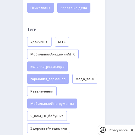
Психология
Взрослые дела
Теги
УрокиМТС
МТС
МобильнаяАкадемияМТС
колонка_редактора
гармония_гормонов
мода_за50
Развлечения
МобильныеИнструменты
Я_вам_НЕ_бабушка
Здоровье/медицина
Privacy notice