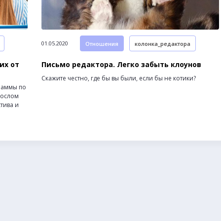
01.05.2020
Отношения
колонка_редактора
их от
Письмо редактора. Легко забыть клоунов
Скажите честно, где бы вы были, если бы не котики?
граммы по
рослом
тива и