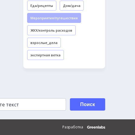
Еда/рецепты
Дом/дача
Мероприятия/путешествия
ЖКХ/контроль расходов
взрослые_дела
экспертная ветка
Поиск
Разработка