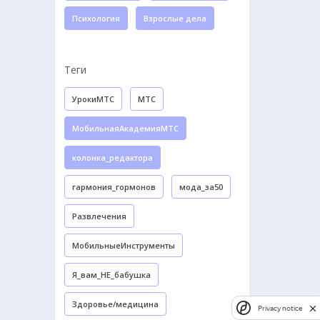
Психология
Взрослые дела
Теги
УрокиМТС
МТС
МобильнаяАкадемияМТС
колонка_редактора
гармония_гормонов
мода_за50
Развлечения
МобильныеИнструменты
Я_вам_НЕ_бабушка
Здоровье/медицина
Privacy notice