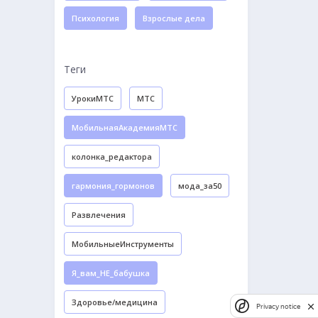
Психология
Взрослые дела
Теги
УрокиМТС
МТС
МобильнаяАкадемияМТС
колонка_редактора
гармония_гормонов
мода_за50
Развлечения
МобильныеИнструменты
Я_вам_НЕ_бабушка
Здоровье/медицина
Privacy notice