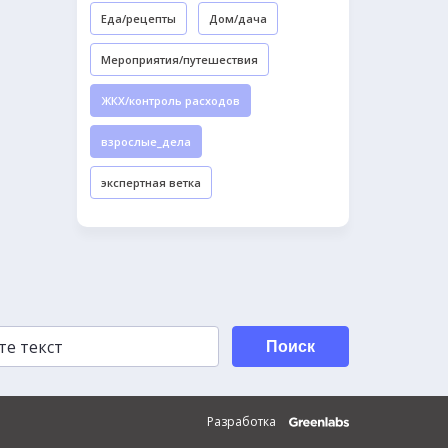
Еда/рецепты
Дом/дача
Мероприятия/путешествия
ЖКХ/контроль расходов
взрослые_дела
экспертная ветка
Поиск
Разработка