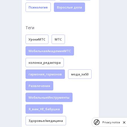
Психология
Взрослые дела
Теги
УрокиМТС
МТС
МобильнаяАкадемияМТС
колонка_редактора
гармония_гормонов
мода_за50
Развлечения
МобильныеИнструменты
Я_вам_НЕ_бабушка
Здоровье/медицина
Privacy notice