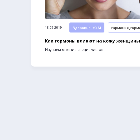
18.09.2019
Здоровье: Ж+М
гармония_горм
Как гормоны влияют на кожу женщины
Изучаем мнение специалистов