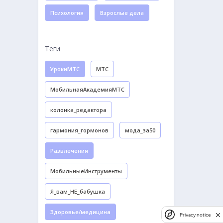
Психология
Взрослые дела
Теги
УрокиМТС
МТС
МобильнаяАкадемияМТС
колонка_редактора
гармония_гормонов
мода_за50
Развлечения
МобильныеИнструменты
Я_вам_НЕ_бабушка
Здоровье/медицина
Privacy notice