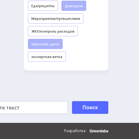
Еда/рецепты
Дом/дача
Мероприятия/путешествия
ЖКХ/контроль расходов
взрослые_дела
экспертная ветка
Поиск
Разработка