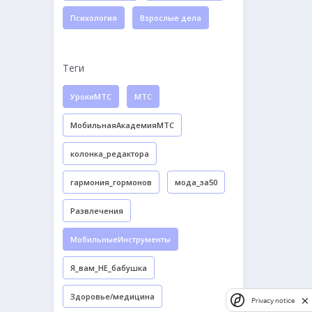
Психология
Взрослые дела
Теги
УрокиМТС
МТС
МобильнаяАкадемияМТС
колонка_редактора
гармония_гормонов
мода_за50
Развлечения
МобильныеИнструменты
Я_вам_НЕ_бабушка
Здоровье/медицина
Privacy notice