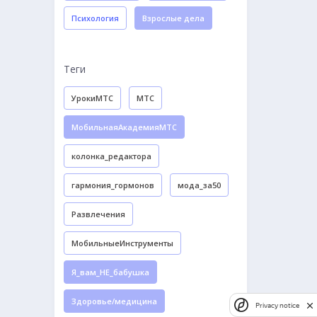
Психология
Взрослые дела
Теги
УрокиМТС
МТС
МобильнаяАкадемияМТС
колонка_редактора
гармония_гормонов
мода_за50
Развлечения
МобильныеИнструменты
Я_вам_НЕ_бабушка
Здоровье/медицина
Privacy notice