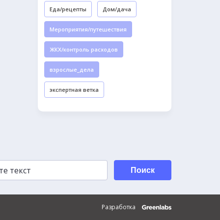
Еда/рецепты
Дом/дача
Мероприятия/путешествия
ЖКХ/контроль расходов
взрослые_дела
экспертная ветка
Поиск
Разработка