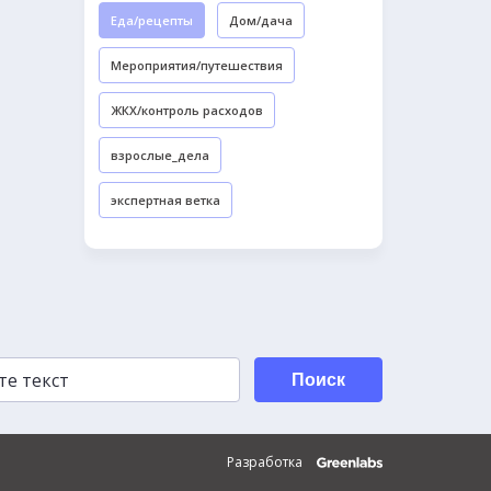
Еда/рецепты
Дом/дача
Мероприятия/путешествия
ЖКХ/контроль расходов
взрослые_дела
экспертная ветка
Поиск
Разработка