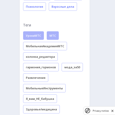
Психология
Взрослые дела
Теги
УрокиМТС
МТС
МобильнаяАкадемияМТС
колонка_редактора
гармония_гормонов
мода_за50
Развлечения
МобильныеИнструменты
Я_вам_НЕ_бабушка
Здоровье/медицина
Privacy notice