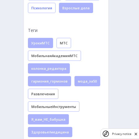
Психология
Взрослые дела
Теги
УрокиМТС
МТС
МобильнаяАкадемияМТС
колонка_редактора
гармония_гормонов
мода_за50
Развлечения
МобильныеИнструменты
Я_вам_НЕ_бабушка
Здоровье/медицина
Privacy notice