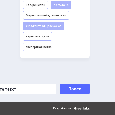
Еда/рецепты
Дом/дача
Мероприятия/путешествия
ЖКХ/контроль расходов
взрослые_дела
экспертная ветка
Поиск
Разработка