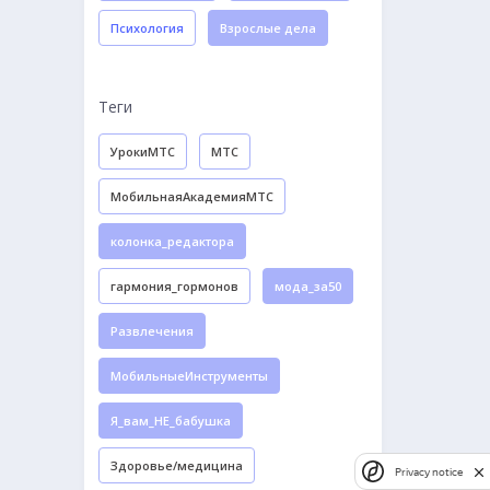
Психология
Взрослые дела
Теги
УрокиМТС
МТС
МобильнаяАкадемияМТС
колонка_редактора
гармония_гормонов
мода_за50
Развлечения
МобильныеИнструменты
Я_вам_НЕ_бабушка
Здоровье/медицина
Privacy notice