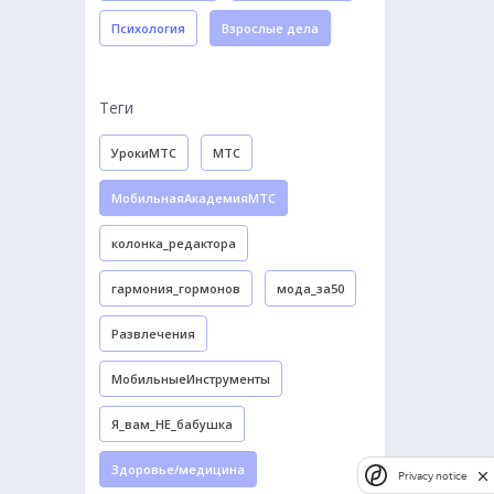
Психология
Взрослые дела
Теги
УрокиМТС
МТС
МобильнаяАкадемияМТС
колонка_редактора
гармония_гормонов
мода_за50
Развлечения
МобильныеИнструменты
Я_вам_НЕ_бабушка
Здоровье/медицина
Privacy notice