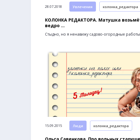
28.07.2018
Увлечения
колонка_редактора
КОЛОНКА РЕДАКТОРА. Матушка возьмё
ведро ...
Стыдно, но я ненавижу садово-огородные работы
15.09.2015
Люди
колонка_редактора
Ольга Савенкова. Про вольных старуш