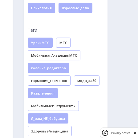
Психология
Взрослые дела
Теги
УрокиМТС
МТС
МобильнаяАкадемияМТС
колонка_редактора
гармония_гормонов
мода_за50
Развлечения
МобильныеИнструменты
Я_вам_НЕ_бабушка
Здоровье/медицина
Privacy notice