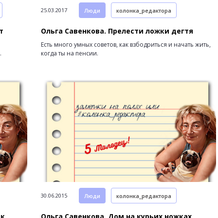
25.03.2017
Люди
колонка_редактора
т
Ольга Савенкова. Прелести ложки дегтя
Есть много умных советов, как взбодриться и начать жить,
.
когда ты на пенсии.
30.06.2015
Люди
колонка_редактора
ек
Ольга Савенкова. Дом на курьих ножках