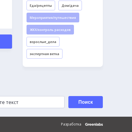
Еда/рецепты
Дом/дача
Мероприятия/путешествия
ЖКХ/контроль расходов
взрослые_дела
экспертная ветка
Поиск
Разработка