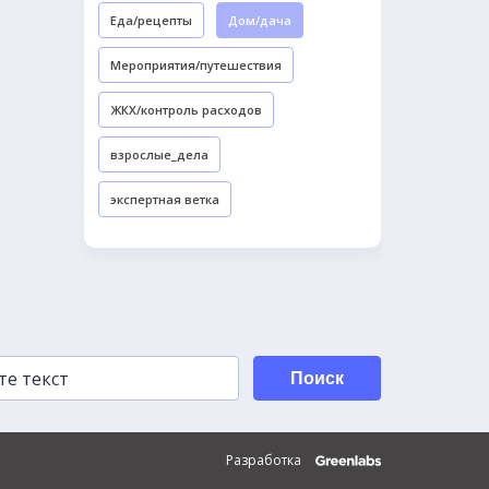
Еда/рецепты
Дом/дача
Мероприятия/путешествия
ЖКХ/контроль расходов
взрослые_дела
экспертная ветка
Поиск
Разработка