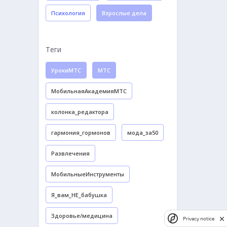
Психология
Взрослые дела
Теги
УрокиМТС
МТС
МобильнаяАкадемияМТС
колонка_редактора
гармония_гормонов
мода_за50
Развлечения
МобильныеИнструменты
Я_вам_НЕ_бабушка
Здоровье/медицина
Privacy notice