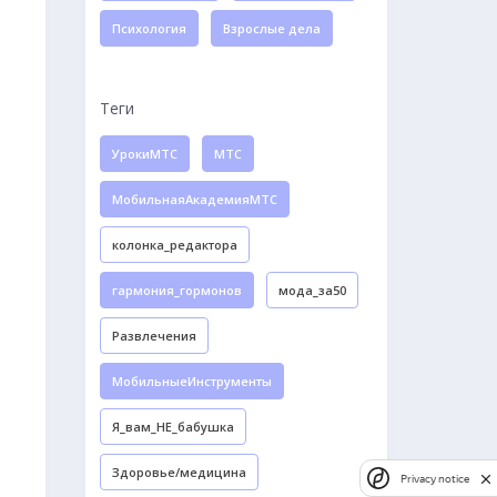
Психология
Взрослые дела
Теги
УрокиМТС
МТС
МобильнаяАкадемияМТС
колонка_редактора
гармония_гормонов
мода_за50
Развлечения
МобильныеИнструменты
Я_вам_НЕ_бабушка
Здоровье/медицина
Privacy notice