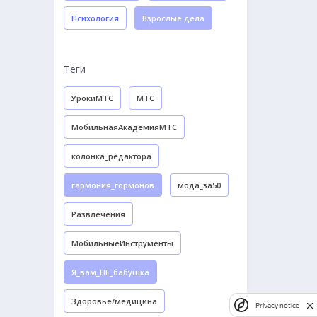
Психология
Взрослые дела
Теги
УрокиМТС
МТС
МобильнаяАкадемияМТС
колонка_редактора
гармония_гормонов
мода_за50
Развлечения
МобильныеИнструменты
Я_вам_НЕ_бабушка
Здоровье/медицина
Privacy notice