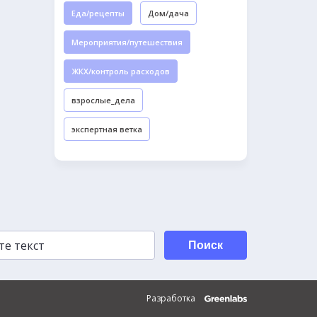
Еда/рецепты
Дом/дача
Мероприятия/путешествия
ЖКХ/контроль расходов
взрослые_дела
экспертная ветка
Поиск
Разработка