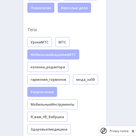
Психология
Взрослые дела
Теги
УрокиМТС
МТС
МобильнаяАкадемияМТС
колонка_редактора
гармония_гормонов
мода_за50
Развлечения
МобильныеИнструменты
Я_вам_НЕ_бабушка
Здоровье/медицина
Privacy notice