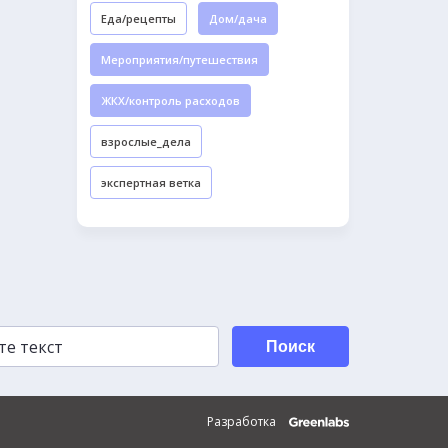
Еда/рецепты
Дом/дача
Мероприятия/путешествия
ЖКХ/контроль расходов
взрослые_дела
экспертная ветка
Поиск
Разработка