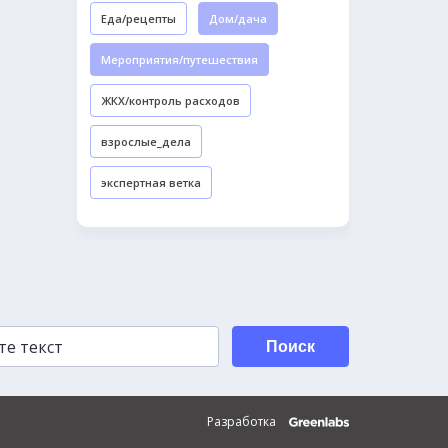
Еда/рецепты
Дом/дача
Мероприятия/путешествия
ЖКХ/контроль расходов
взрослые_дела
экспертная ветка
Поиск
Разработка