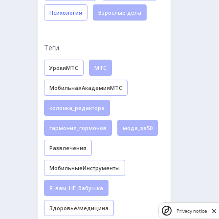
Психология
Взрослые дела
Теги
УрокиМТС
МТС
МобильнаяАкадемияМТС
колонка_редактора
гармония_гормонов
мода_за50
Развлечения
МобильныеИнструменты
Я_вам_НЕ_бабушка
Здоровье/медицина
Privacy notice