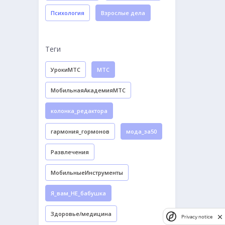
Психология
Взрослые дела
Теги
УрокиМТС
МТС
МобильнаяАкадемияМТС
колонка_редактора
гармония_гормонов
мода_за50
Развлечения
МобильныеИнструменты
Я_вам_НЕ_бабушка
Здоровье/медицина
Privacy notice