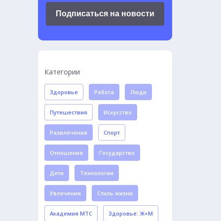
Подписаться на новости
Категории
Здоровье
Работа
Люди
Путешествия
Искусство
Развлечения
Спорт
Отношения
Государство
Дети
Технологии
Увлечения
Стиль жизни
Академия МТС
Здоровье: Ж+М