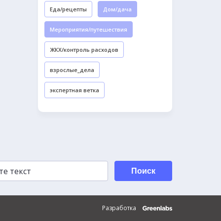
Еда/рецепты
Дом/дача
Мероприятия/путешествия
ЖКХ/контроль расходов
взрослые_дела
экспертная ветка
Поиск
Разработка