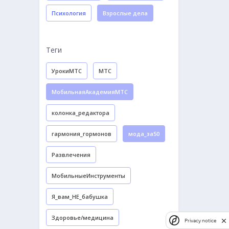
Психология
Взрослые дела
Теги
УрокиМТС
МТС
МобильнаяАкадемияМТС
колонка_редактора
гармония_гормонов
мода_за50
Развлечения
МобильныеИнструменты
Я_вам_НЕ_бабушка
Здоровье/медицина
Privacy notice