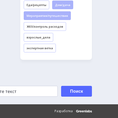
Еда/рецепты
Дом/дача
Мероприятия/путешествия
ЖКХ/контроль расходов
взрослые_дела
экспертная ветка
Поиск
Разработка