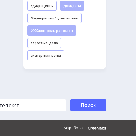
Еда/рецепты
Дом/дача
Мероприятия/путешествия
ЖКХ/контроль расходов
взрослые_дела
экспертная ветка
Поиск
Разработка