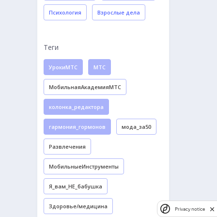
Психология
Взрослые дела
Теги
УрокиМТС
МТС
МобильнаяАкадемияМТС
колонка_редактора
гармония_гормонов
мода_за50
Развлечения
МобильныеИнструменты
Я_вам_НЕ_бабушка
Здоровье/медицина
Privacy notice