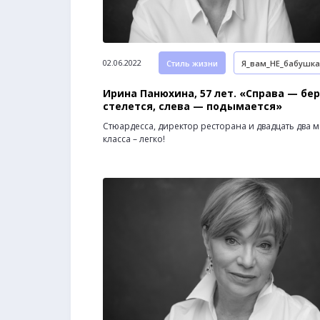
02.06.2022
Стиль жизни
Я_вам_НЕ_бабушка
Ирина Панюхина, 57 лет. «Справа — бер
стелется, слева — подымается»
Стюардесса, директор ресторана и двадцать два м
класса – легко!