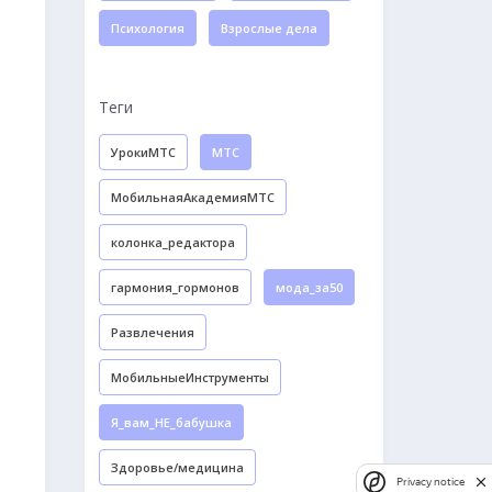
Психология
Взрослые дела
Теги
УрокиМТС
МТС
МобильнаяАкадемияМТС
колонка_редактора
гармония_гормонов
мода_за50
Развлечения
МобильныеИнструменты
Я_вам_НЕ_бабушка
Здоровье/медицина
Privacy notice