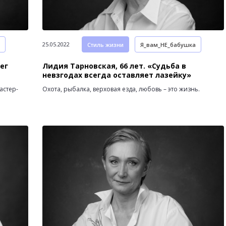
25.05.2022
Стиль жизни
Я_вам_НЕ_бабушка
ег
Лидия Тарновская, 66 лет. «Судьба в
невзгодах всегда оставляет лазейку»
астер-
Охота, рыбалка, верховая езда, любовь – это жизнь.