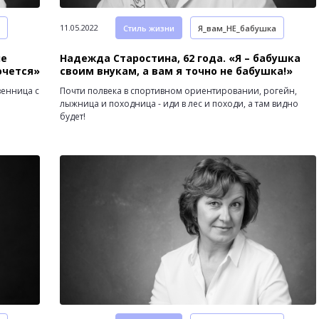
11.05.2022
Стиль жизни
Я_вам_НЕ_бабушка
не
Надежда Старостина, 62 года. «Я – бабушка
очется»
своим внукам, а вам я точно не бабушка!»
венница с
Почти полвека в спортивном ориентировании, рогейн,
лыжница и походница - иди в лес и походи, а там видно
будет!