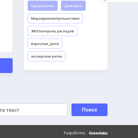
Еда/рецепты
Дом/дача
Мероприятия/путешествия
ЖКХ/контроль расходов
взрослые_дела
экспертная ветка
Поиск
Разработка