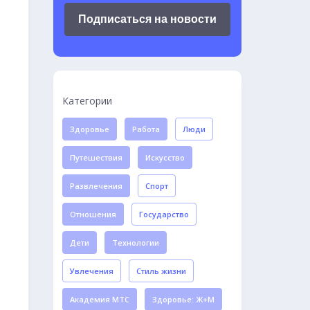
Подписаться на новости
Категории
Здоровье
Работа
Люди
Путешествия
Искусство
Развлечения
Спорт
Отношения
Государство
Дети
Технологии
Увлечения
Стиль жизни
Академия МТС
Здоровье: Ж+М