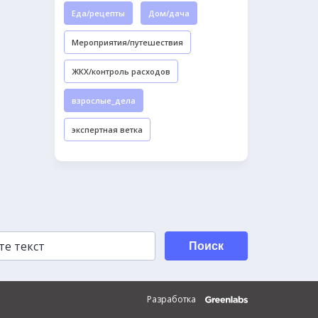
Еда/рецепты
Дом/дача
Мероприятия/путешествия
ЖКХ/контроль расходов
взрослые_дела
экспертная ветка
Поиск
Разработка