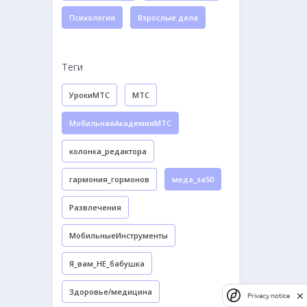
Психология
Взрослые дела
Теги
УрокиМТС
МТС
МобильнаяАкадемияМТС
колонка_редактора
гармония_гормонов
мода_за50
Развлечения
МобильныеИнструменты
Я_вам_НЕ_бабушка
Здоровье/медицина
Privacy notice