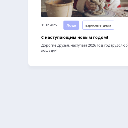
30.12.2025
Люди
взрослые_дела
С наступающим новым годом!
Дорогие друзья, наступает 2026 год, год трудолю
лошадки!