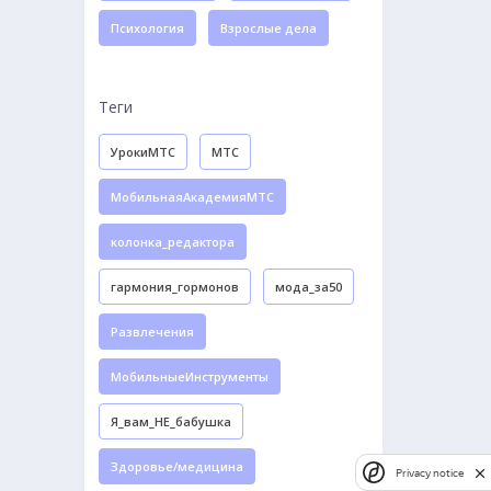
Психология
Взрослые дела
Теги
УрокиМТС
МТС
МобильнаяАкадемияМТС
колонка_редактора
гармония_гормонов
мода_за50
Развлечения
МобильныеИнструменты
Я_вам_НЕ_бабушка
Здоровье/медицина
Privacy notice