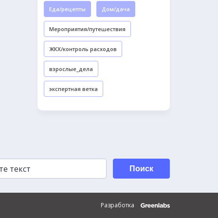
Еда/рецепты
Дом/дача
Мероприятия/путешествия
ЖКХ/контроль расходов
взрослые_дела
экспертная ветка
Поиск
Разработка