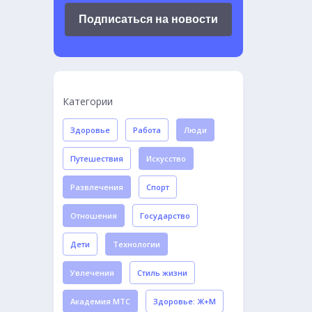
Подписаться на новости
Категории
Здоровье
Работа
Люди
Путешествия
Искусство
Развлечения
Спорт
Отношения
Государство
Дети
Технологии
Увлечения
Стиль жизни
Академия МТС
Здоровье: Ж+М