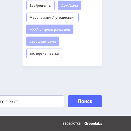
Еда/рецепты
Дом/дача
Мероприятия/путешествия
ЖКХ/контроль расходов
взрослые_дела
экспертная ветка
Поиск
Разработка