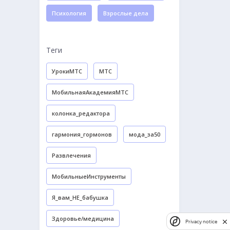
Психология
Взрослые дела
Теги
УрокиМТС
МТС
МобильнаяАкадемияМТС
колонка_редактора
гармония_гормонов
мода_за50
Развлечения
МобильныеИнструменты
Я_вам_НЕ_бабушка
Здоровье/медицина
Privacy notice