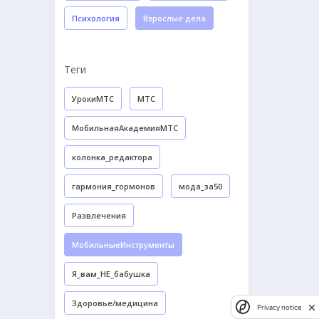
Психология
Взрослые дела
Теги
УрокиМТС
МТС
МобильнаяАкадемияМТС
колонка_редактора
гармония_гормонов
мода_за50
Развлечения
МобильныеИнструменты
Я_вам_НЕ_бабушка
Здоровье/медицина
Privacy notice