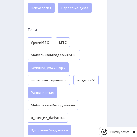
Психология
Взрослые дела
Теги
УрокиМТС
МТС
МобильнаяАкадемияМТС
колонка_редактора
гармония_гормонов
мода_за50
Развлечения
МобильныеИнструменты
Я_вам_НЕ_бабушка
Здоровье/медицина
Privacy notice