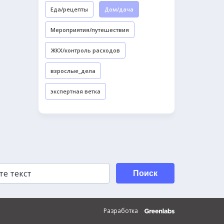
Еда/рецепты
Дом/дача
Мероприятия/путешествия
ЖКХ/контроль расходов
взрослые_дела
экспертная ветка
Поиск
Разработка