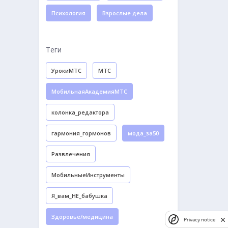
Психология
Взрослые дела
Теги
УрокиМТС
МТС
МобильнаяАкадемияМТС
колонка_редактора
гармония_гормонов
мода_за50
Развлечения
МобильныеИнструменты
Я_вам_НЕ_бабушка
Здоровье/медицина
Privacy notice