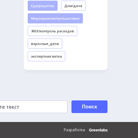
Еда/рецепты
Дом/дача
Мероприятия/путешествия
ЖКХ/контроль расходов
взрослые_дела
экспертная ветка
Поиск
Разработка