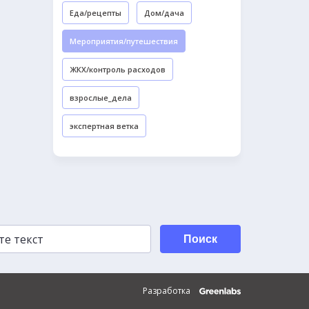
Еда/рецепты
Дом/дача
Мероприятия/путешествия
ЖКХ/контроль расходов
взрослые_дела
экспертная ветка
Поиск
Разработка