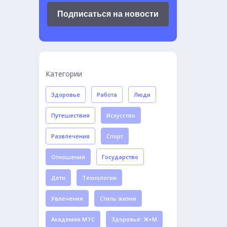
Подписаться на новости
Категории
Здоровье
Работа
Люди
Путешествия
Искусство
Развлечения
Спорт
Отношения
Государство
Дети
Технологии
Увлечения
Стиль жизни
Академия МТС
Здоровье: Ж+М