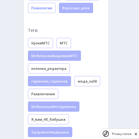
Психология
Взрослые дела
Теги
УрокиМТС
МТС
МобильнаяАкадемияМТС
колонка_редактора
гармония_гормонов
мода_за50
Развлечения
МобильныеИнструменты
Я_вам_НЕ_бабушка
Здоровье/медицина
Privacy notice