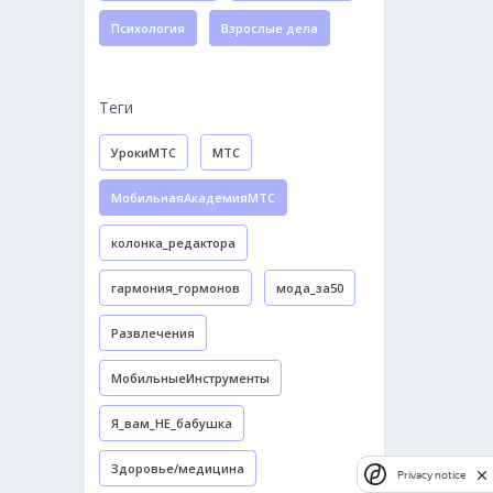
Психология
Взрослые дела
Теги
УрокиМТС
МТС
МобильнаяАкадемияМТС
колонка_редактора
гармония_гормонов
мода_за50
Развлечения
МобильныеИнструменты
Я_вам_НЕ_бабушка
Здоровье/медицина
Privacy notice