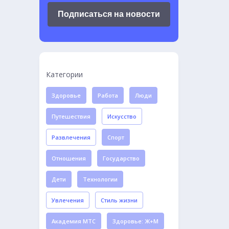
Подписаться на новости
Категории
Здоровье
Работа
Люди
Путешествия
Искусство
Развлечения
Спорт
Отношения
Государство
Дети
Технологии
Увлечения
Стиль жизни
Академия МТС
Здоровье: Ж+М