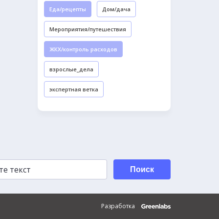
Еда/рецепты
Дом/дача
Мероприятия/путешествия
ЖКХ/контроль расходов
взрослые_дела
экспертная ветка
Поиск
Разработка