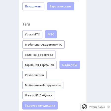
Психология
Взрослые дела
Теги
УрокиМТС
МТС
МобильнаяАкадемияМТС
колонка_редактора
гармония_гормонов
мода_за50
Развлечения
МобильныеИнструменты
Я_вам_НЕ_бабушка
Здоровье/медицина
Privacy notice