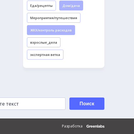
Еда/рецепты
Дом/дача
Мероприятия/путешествия
ЖКХ/контроль расходов
взрослые_дела
экспертная ветка
Поиск
Разработка