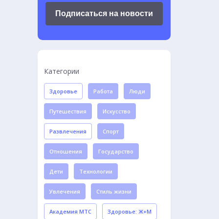
Подписаться на новости
Категории
Здоровье
Работа
Люди
Путешествия
Искусство
Развлечения
Спорт
Отношения
Государство
Дети
Технологии
Увлечения
Стиль жизни
Академия МТС
Здоровье: Ж+М