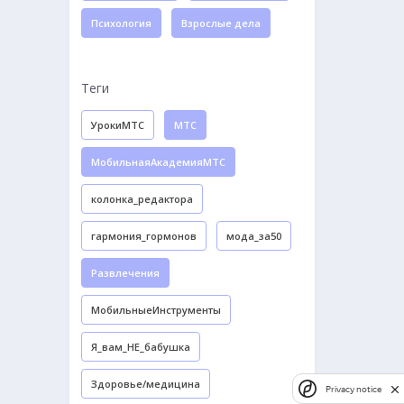
Психология
Взрослые дела
Теги
УрокиМТС
МТС
МобильнаяАкадемияМТС
колонка_редактора
гармония_гормонов
мода_за50
Развлечения
МобильныеИнструменты
Я_вам_НЕ_бабушка
Здоровье/медицина
Privacy notice