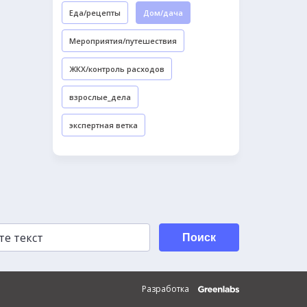
Еда/рецепты
Дом/дача
Мероприятия/путешествия
ЖКХ/контроль расходов
взрослые_дела
экспертная ветка
Поиск
Разработка