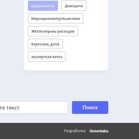
Еда/рецепты
Дом/дача
Мероприятия/путешествия
ЖКХ/контроль расходов
взрослые_дела
экспертная ветка
Поиск
Разработка