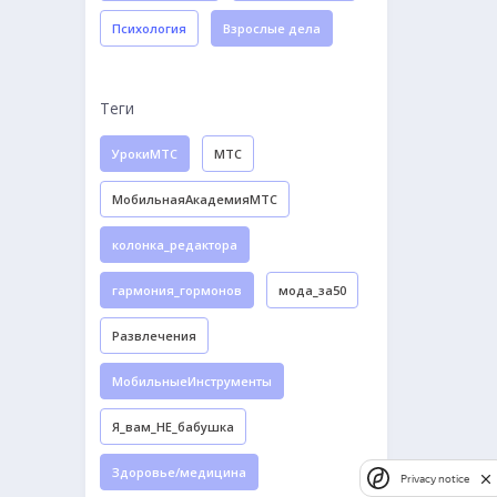
Психология
Взрослые дела
Теги
УрокиМТС
МТС
МобильнаяАкадемияМТС
колонка_редактора
гармония_гормонов
мода_за50
Развлечения
МобильныеИнструменты
Я_вам_НЕ_бабушка
Здоровье/медицина
Privacy notice