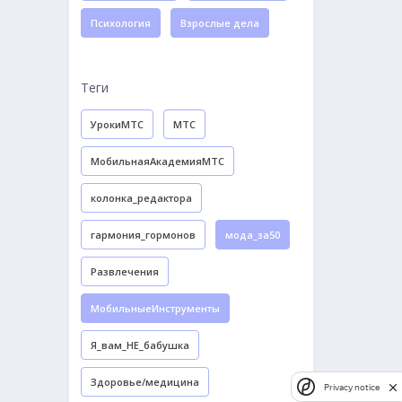
Психология
Взрослые дела
Теги
УрокиМТС
МТС
МобильнаяАкадемияМТС
колонка_редактора
гармония_гормонов
мода_за50
Развлечения
МобильныеИнструменты
Я_вам_НЕ_бабушка
Здоровье/медицина
Privacy notice