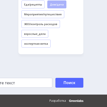
Еда/рецепты
Дом/дача
Мероприятия/путешествия
ЖКХ/контроль расходов
взрослые_дела
экспертная ветка
Поиск
Разработка