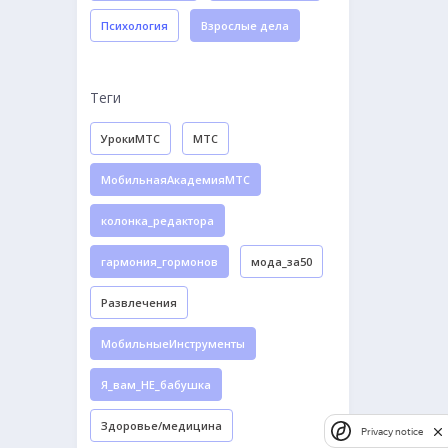
Психология
Взрослые дела
Теги
УрокиМТС
МТС
МобильнаяАкадемияМТС
колонка_редактора
гармония_гормонов
мода_за50
Развлечения
МобильныеИнструменты
Я_вам_НЕ_бабушка
Здоровье/медицина
Privacy notice