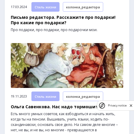
17.03.2024
Стиль жизни
колонка_редактора
Письмо редактора. Расскажите про подарки!
Про какие про подарки?
Про подарки, про подарки, про подарочки мои.
19.11.2023
Стиль жизни
колонка_редактора
Ольга Савенкова. Нас надо тормошить!
Privacy notice
Есть много умных советов, как взбодриться и начать жить,
когда ты на пенсии. Вышивать, учить языки, ходить по-
скандинавски, основать свое дело. На самом деле многие –
нет, не вы, и не вы, но многие - превращаются в