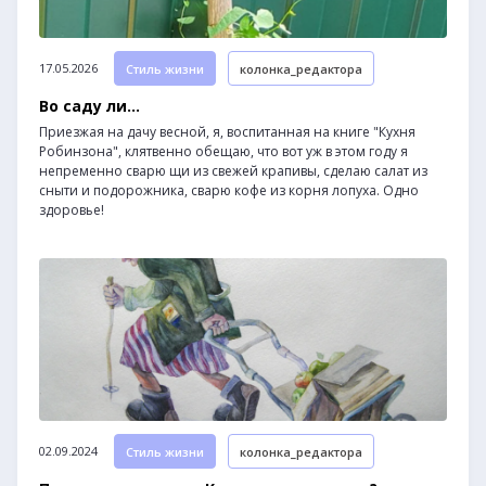
17.05.2026
Стиль жизни
колонка_редактора
Во саду ли...
Приезжая на дачу весной, я, воспитанная на книге "Кухня
Робинзона", клятвенно обещаю, что вот уж в этом году я
непременно сварю щи из свежей крапивы, сделаю салат из
сныти и подорожника, сварю кофе из корня лопуха. Одно
здоровье!
02.09.2024
Стиль жизни
колонка_редактора