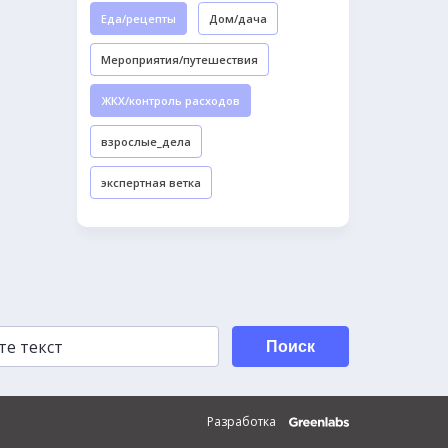
Еда/рецепты
Дом/дача
Мероприятия/путешествия
ЖКХ/контроль расходов
взрослые_дела
экспертная ветка
Поиск
Разработка