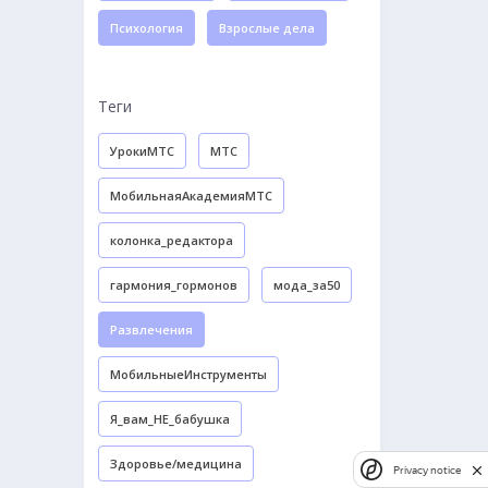
Психология
Взрослые дела
Теги
УрокиМТС
МТС
МобильнаяАкадемияМТС
колонка_редактора
гармония_гормонов
мода_за50
Развлечения
МобильныеИнструменты
Я_вам_НЕ_бабушка
Здоровье/медицина
Privacy notice