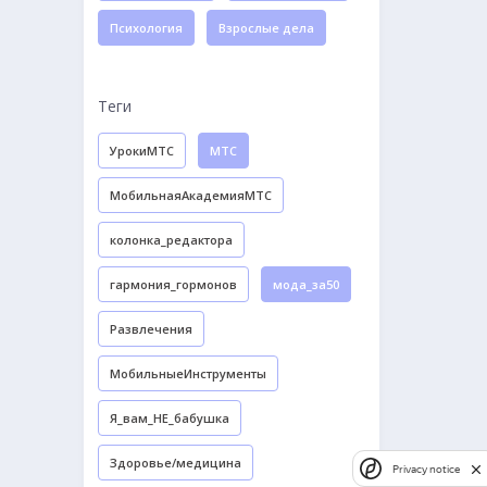
Психология
Взрослые дела
Теги
УрокиМТС
МТС
МобильнаяАкадемияМТС
колонка_редактора
гармония_гормонов
мода_за50
Развлечения
МобильныеИнструменты
Я_вам_НЕ_бабушка
Здоровье/медицина
Privacy notice