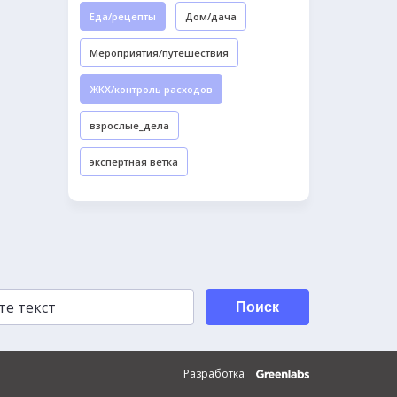
Еда/рецепты
Дом/дача
Мероприятия/путешествия
ЖКХ/контроль расходов
взрослые_дела
экспертная ветка
Поиск
Разработка