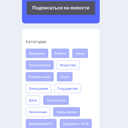
Подписаться на новости
Категории
Здоровье
Работа
Люди
Путешествия
Искусство
Развлечения
Спорт
Отношения
Государство
Дети
Технологии
Увлечения
Стиль жизни
Академия МТС
Здоровье: Ж+М