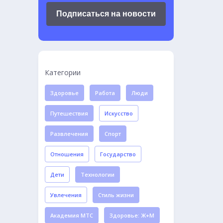
Подписаться на новости
Категории
Здоровье
Работа
Люди
Путешествия
Искусство
Развлечения
Спорт
Отношения
Государство
Дети
Технологии
Увлечения
Стиль жизни
Академия МТС
Здоровье: Ж+М