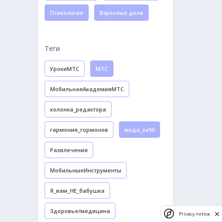
Психология
Взрослые дела
Теги
УрокиМТС
МТС
МобильнаяАкадемияМТС
колонка_редактора
гармония_гормонов
мода_за50
Развлечения
МобильныеИнструменты
Я_вам_НЕ_бабушка
Здоровье/медицина
Privacy notice