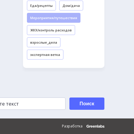
Еда/рецепты
Дом/дача
Мероприятия/путешествия
ЖКХ/контроль расходов
взрослые_дела
экспертная ветка
Поиск
Разработка