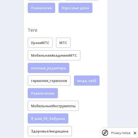
Психология
Взрослые дела
Теги
УрокиМТС
МТС
МобильнаяАкадемияМТС
колонка_редактора
гармония_гормонов
мода_за50
Развлечения
МобильныеИнструменты
Я_вам_НЕ_бабушка
Здоровье/медицина
Privacy notice