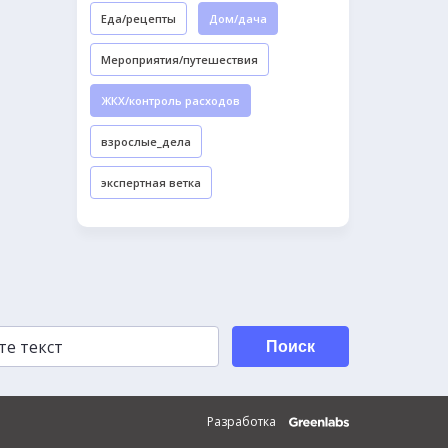
Еда/рецепты
Дом/дача
Мероприятия/путешествия
ЖКХ/контроль расходов
взрослые_дела
экспертная ветка
Поиск
Разработка