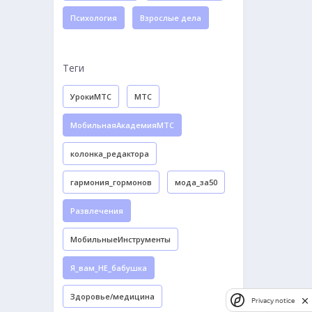
Психология
Взрослые дела
Теги
УрокиМТС
МТС
МобильнаяАкадемияМТС
колонка_редактора
гармония_гормонов
мода_за50
Развлечения
МобильныеИнструменты
Я_вам_НЕ_бабушка
Здоровье/медицина
Privacy notice