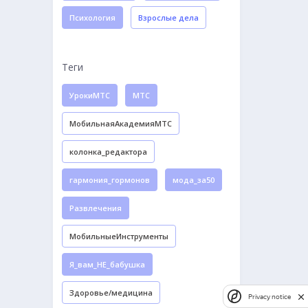
Психология
Взрослые дела
Теги
УрокиМТС
МТС
МобильнаяАкадемияМТС
колонка_редактора
гармония_гормонов
мода_за50
Развлечения
МобильныеИнструменты
Я_вам_НЕ_бабушка
Здоровье/медицина
Privacy notice