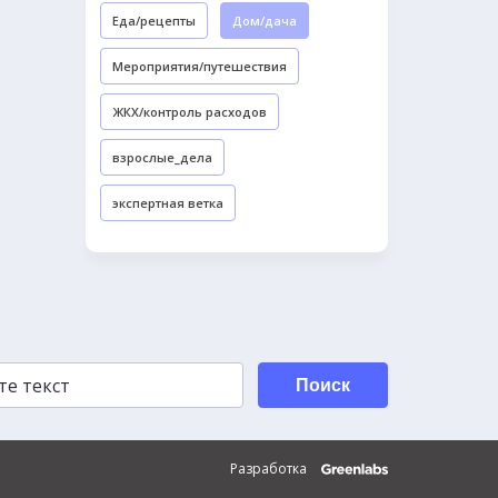
Еда/рецепты
Дом/дача
Мероприятия/путешествия
ЖКХ/контроль расходов
взрослые_дела
экспертная ветка
Поиск
Разработка