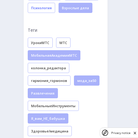
Психология
Взрослые дела
Теги
УрокиМТС
МТС
МобильнаяАкадемияМТС
колонка_редактора
гармония_гормонов
мода_за50
Развлечения
МобильныеИнструменты
Я_вам_НЕ_бабушка
Здоровье/медицина
Privacy notice