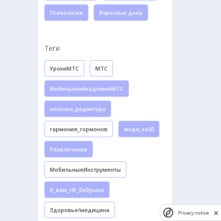
Психология
Взрослые дела
Теги
УрокиМТС
МТС
МобильнаяАкадемияМТС
колонка_редактора
гармония_гормонов
мода_за50
Развлечения
МобильныеИнструменты
Я_вам_НЕ_бабушка
Здоровье/медицина
Privacy notice